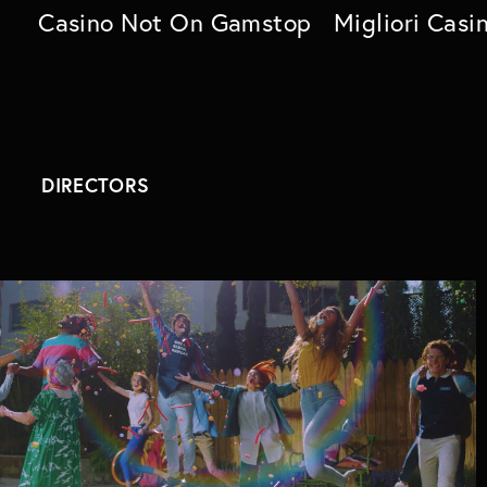
Casino Not On Gamstop
Migliori Casi
DIRECTORS
JOHN POLIQUIN
ROBERTO SERRINI
JOHN
RUSSELL BATES
BEN GIROUX
TOM CARTY
POLIQUI