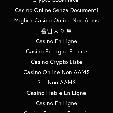
Casino Online Senza Documenti
Miglior Casino Online Non Aams
홀덤 사이트
Casino En Ligne
Casino En Ligne France
Casino Crypto Liste
Casino Online Non AAMS
Siti Non AAMS
Casino Fiable En Ligne
Casino En Ligne