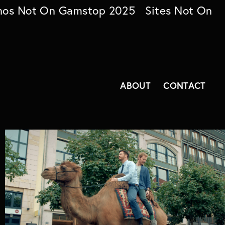
inos Not On Gamstop 2025
Sites Not On
ABOUT
CONTACT
O
RUSSELL
BATES