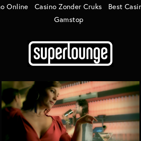
no Online
Casino Zonder Cruks
Best Cas
Gamstop
ROBERT
N
SERRINI