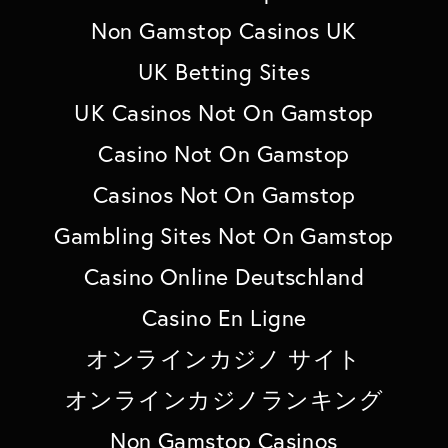
Non Gamstop Casinos UK
UK Betting Sites
UK Casinos Not On Gamstop
Casino Not On Gamstop
Casinos Not On Gamstop
Gambling Sites Not On Gamstop
Casino Online Deutschland
Casino En Ligne
オンラインカジノ サイト
オンラインカジノランキング
Non Gamstop Casinos