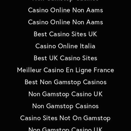
Casino Online Non Aams
Casino Online Non Aams
Best Casino Sites UK
Casino Online Italia
Best UK Casino Sites
Meilleur Casino En Ligne France
Best Non Gamstop Casinos
Non Gamstop Casino UK
Non Gamstop Casinos
Casino Sites Not On Gamstop
Non Gamstop Casino UK